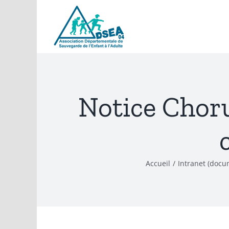
Passer
au
contenu
Notice Choru
Accueil
/
Intranet (docu