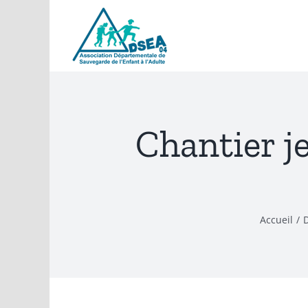
Passer
au
contenu
Chantier j
Accueil
/