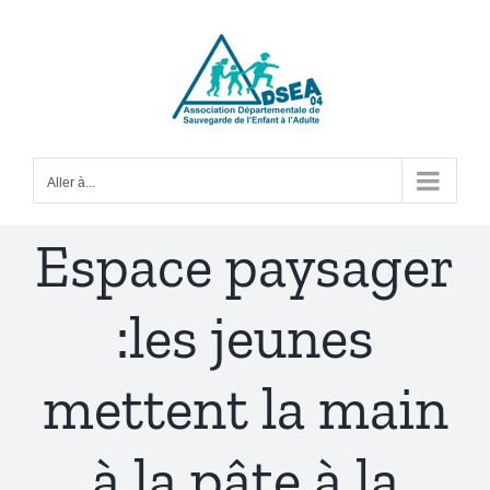
Passer
au
contenu
Aller à...
Espace paysager
:les jeunes
mettent la main
à la pâte à la