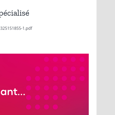
pécialisé
0325151855-1.pdf