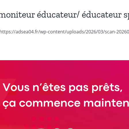
moniteur éducateur/ éducateur s
 https://adsea04.fr/wp-content/uploads/2026/03/scan-2026